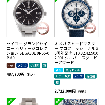
セイコー グランドセイ
オメガ スピードマスタ
コー ヘリテージコレク
ー プロフェッショナル 5
ション SBGA301 9R65-0
0周年記念 310.32.42.50.0
BM0
2.001 シルバー スヌーピ
ーアワード
中古
メンズ
保証書
箱
新品
限定モデル
487,700円
（税込）
レア・希少
メンズ
保証書
箱
2,722,000円
（税込）