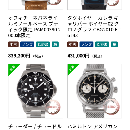
オフィチーネパネライ
タグホイヤー カレラ キ
ルミノールベース ブテ
ャリバー ホイヤー02 ク
ィック限定 PAM00390 2
ロノグラフ CBG2010.FT
000本限定
6143
中古
メンズ
保証書
箱
中古
メンズ
保証書
箱
839,200円
431,000円
（税込）
（税込）
チューダー / チュードル
ハミルトン アメリカン