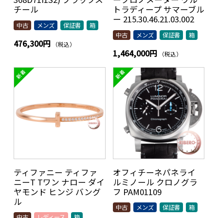
チール
トラディープ サマーブル
ー 215.30.46.21.03.002
中古
メンズ
保証書
箱
中古
メンズ
保証書
箱
476,300円
（税込）
1,464,000円
（税込）
ティファニー ティファ
オフィチーネパネライ
ニーT Tワン ナロー ダイ
ルミノール クロノグラ
ヤモンド ヒンジ バング
フ PAM01109
ル
中古
メンズ
保証書
箱
中古
レディース
箱