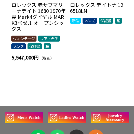
 ド
ロレックス 赤サブマリ
ロレックス デイトナ 12
ロ
00
ーナデイト 1680 1970年
6518LN
ス
製 Mark4ダイヤル MAR
グ
新品
メンズ
保証書
箱
K3ベゼル オープンシッ
中
クス
ヴィンテージ
レア・希少
メンズ
保証書
箱
5,547,000円
（税込）