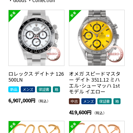
Goods
Collection
ロレックス デイトナ 126
オメガ スピードマスタ
500LN
ー デイト 3511.12 ミハ
エル･シューマッハ 1st
新品
メンズ
保証書
箱
モデル イエロー
6,907,000円
（税込）
中古
メンズ
保証書
箱
419,600円
（税込）