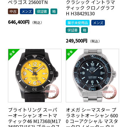
ぺラゴス 25600TN
クラシック イントラマ
ティック クロノグラフ
中古
メンズ
保証書
箱
H H38429130
646,400円
（税込）
展示未使用品
メンズ
保証書
箱
249,500円
（税込）
ブライトリング スーパ
オメガ シーマスター プ
ーオーシャン オートマ
ラネットオーシャン 600
ティック46 M17368(M17
0 コーアクシャル マスタ
368D71I1S2) ブラックス
ークロノメーター ウル