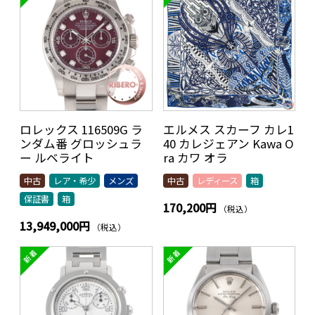
ロレックス 116509G ラ
エルメス スカーフ カレ1
ンダム番 グロッシュラ
40 カレジェアン Kawa O
ー ルベライト
ra カワ オラ
中古
レア・希少
メンズ
中古
レディース
箱
保証書
箱
170,200円
（税込）
13,949,000円
（税込）