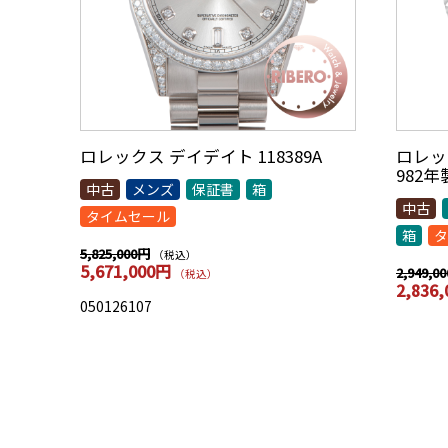
ロレックス デイデイト 118389A
ロレック
982
中古
メンズ
保証書
箱
中古
タイムセール
箱
タ
5,825,000円
（税込）
5,671,000円
2,949,0
（税込）
2,836
050126107