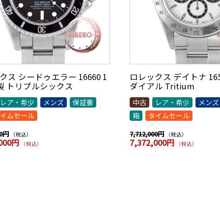
ス シードゥエラー 16660 1
ロレックス デイトナ 1652
年製 トリプルシックス
ダイアル Tritium
レア・希少
メンズ
保証書
中古
レア・希少
メンズ
イムセール
箱
タイムセール
00円
7,712,000円
（税込）
（税込）
,000円
7,372,000円
（税込）
（税込）