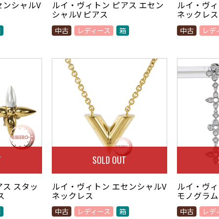
センシャルV
ルイ・ヴィトン ピアス エセン
ルイ・ヴィ
シャルV ピアス
ネックレス
箱
中古
レディース
箱
中古
レデ
T
SOLD OUT
アス スタッ
ルイ・ヴィトン エセンシャルV
ルイ・ヴィ
ス
ネックレス
モノグラム
箱
中古
レディース
箱
中古
レデ