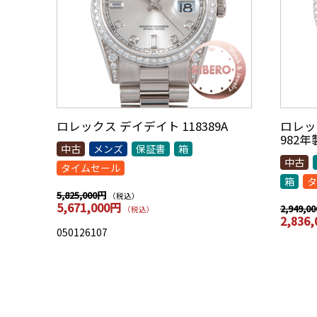
ロレックス デイデイト 118389A
ロレック
982
中古
メンズ
保証書
箱
中古
タイムセール
箱
タ
5,825,000円
（税込）
5,671,000円
2,949,0
（税込）
2,836
050126107