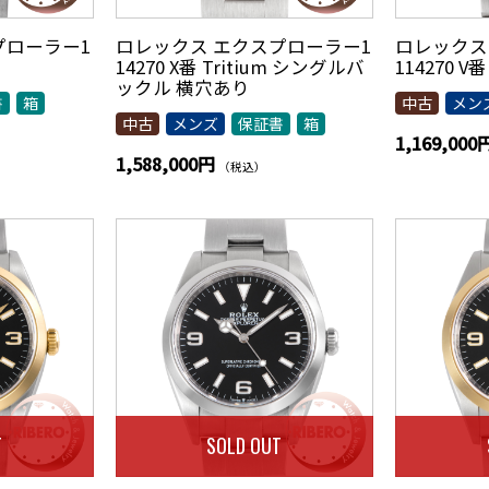
プローラー1
ロレックス エクスプローラー1
ロレックス
14270 X番 Tritium シングルバ
114270 
ックル 横穴あり
書
箱
中古
メン
中古
メンズ
保証書
箱
1,169,000
1,588,000円
（税込）
T
SOLD OUT