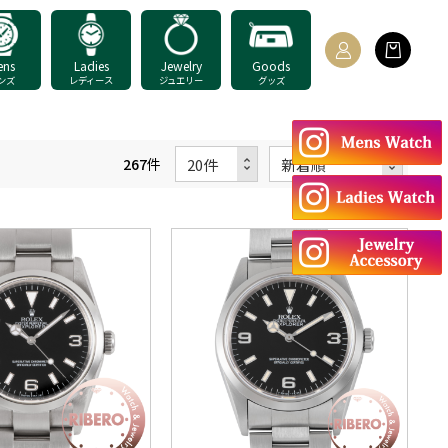
ens
Ladies
Jewelry
Goods
ンズ
レディース
ジュエリー
グッズ
267
件