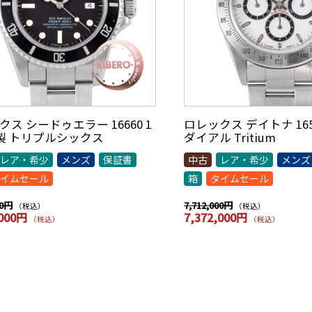
ス シードゥエラー 16660 1
ロレックス デイトナ 1652
年製 トリプルシックス
ダイアル Tritium
レア・希少
メンズ
保証書
中古
レア・希少
メンズ
イムセール
箱
タイムセール
00円
7,712,000円
（税込）
（税込）
,000円
7,372,000円
（税込）
（税込）