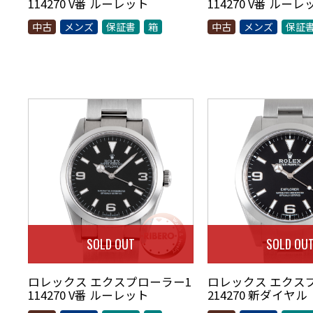
114270 V番 ルーレット
114270 V番 ルーレ
中古
メンズ
保証書
箱
中古
メンズ
保証
SOLD OUT
SOLD OU
ロレックス エクスプローラー1
ロレックス エクス
114270 V番 ルーレット
214270 新ダイヤル