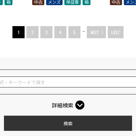
書
箱
中古
メンズ
保証書
箱
中古
メン
...
1
2
3
4
5
NEXT
LAST
詳細検索
検索