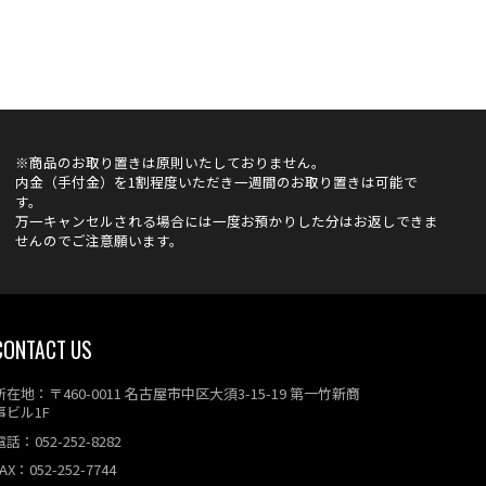
※商品のお取り置きは原則いたしておりません。
内金（手付金）を1割程度いただき一週間のお取り置きは可能で
す。
万一キャンセルされる場合には一度お預かりした分はお返しできま
せんのでご注意願います。
CONTACT US
所在地：〒460-0011 名古屋市中区大須3-15-19 第一竹新商
事ビル1F
電話：052-252-8282
AX：052-252-7744