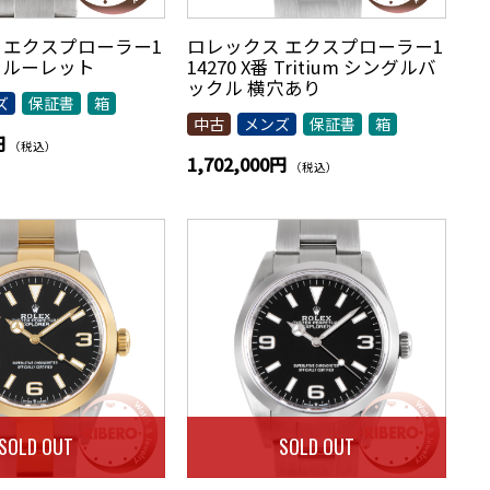
 エクスプローラー1
ロレックス エクスプローラー1
V番 ルーレット
14270 X番 Tritium シングルバ
ックル 横穴あり
ズ
保証書
箱
中古
メンズ
保証書
箱
円
（税込）
1,702,000円
（税込）
SOLD OUT
SOLD OUT