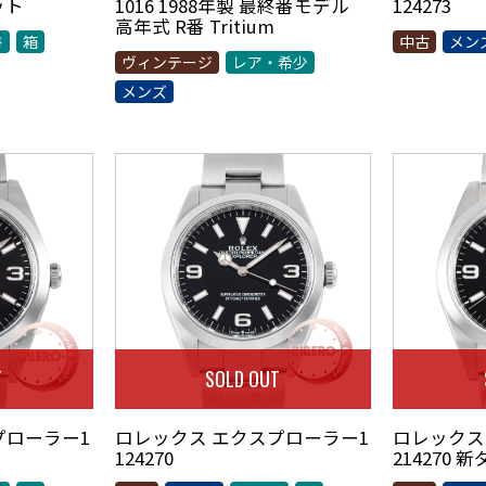
ット
1016 1988年製 最終番モデル
124273
高年式 R番 Tritium
書
箱
中古
メン
ヴィンテージ
レア・希少
メンズ
T
SOLD OUT
プローラー1
ロレックス エクスプローラー1
ロレックス
124270
214270 