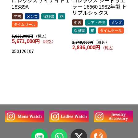
リ
ロレックス デイデイト 1
ロレックス シードゥエ
ロ
70年
18389A
ラー 16660 1982年製 ト
5
AR
リプルシックス
t
中古
メンズ
保証書
箱
シッ
中古
レア・希少
メンズ
中
タイムセール
保証書
箱
タイムセール
保
（税込）
5,825,000円
5,671,000円
（税込）
（税込）
2,949,000円
7,
2,836,000円
7
（税込）
050126107