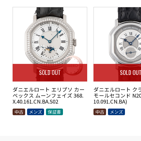
SOLD OUT
SOLD OU
ダニエルロート エリプソ カー
ダニエルロート ク
ベックス ムーンフェイズ 368.
モールセコンド N207S
X.40.161.CN.BA.S02
10.091.CN.BA)
中古
メンズ
保証書
中古
メンズ