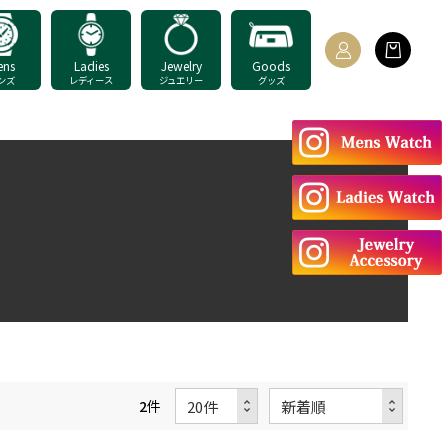
ens
Ladies
Jewelry
Goods
ンズ
レディース
ジュエリー
グッズ
2
件