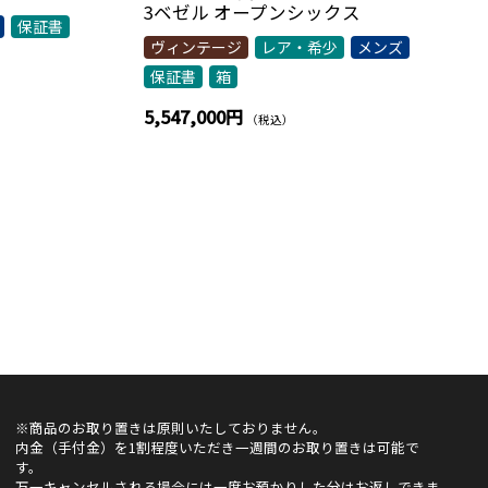
3ベゼル オープンシックス
保証書
ヴィンテージ
レア・希少
メンズ
保証書
箱
5,547,000円
（税込）
※商品のお取り置きは原則いたしておりません。
内金（手付金）を1割程度いただき一週間のお取り置きは可能で
す。
万一キャンセルされる場合には一度お預かりした分はお返しできま