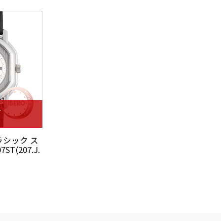
T
ラシック ス
T(207.J.