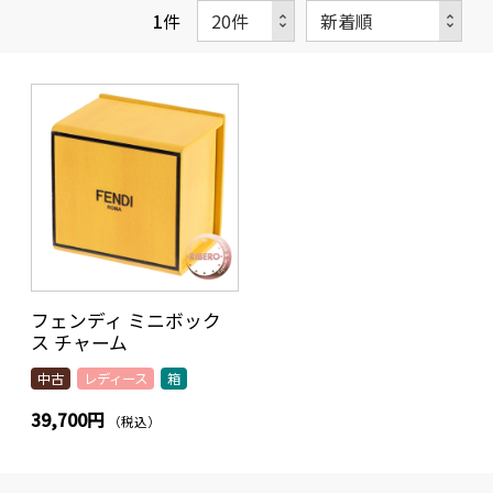
1
件
フェンディ ミニボック
ス チャーム
中古
レディース
箱
39,700円
（税込）