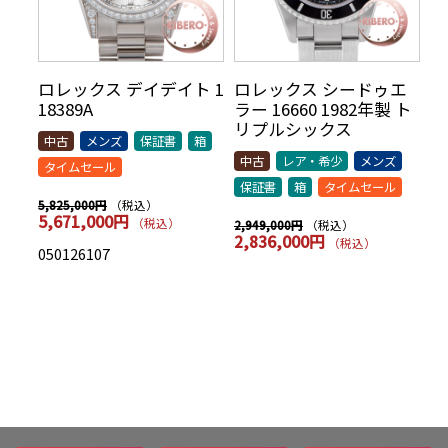
リ
ロレックス デイデイト 1
ロレックス シードゥエ
ロ
70年
18389A
ラー 16660 1982年製 ト
5
AR
リプルシックス
t
中古
メンズ
保証書
箱
シッ
中古
レア・希少
メンズ
中
タイムセール
保証書
箱
タイムセール
保
（税込）
5,825,000円
5,671,000円
（税込）
（税込）
2,949,000円
7,
2,836,000円
7
（税込）
050126107