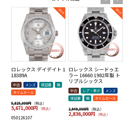
リ
ロレックス デイデイト 1
ロレックス シードゥエ
ロ
70年
18389A
ラー 16660 1982年製 ト
5
AR
リプルシックス
t
中古
メンズ
保証書
箱
シッ
中古
レア・希少
メンズ
中
タイムセール
保証書
箱
タイムセール
保
（税込）
5,825,000円
5,671,000円
（税込）
（税込）
2,949,000円
7,
2,836,000円
7
（税込）
050126107