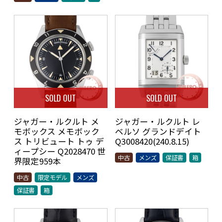
SOLD OUT
SOLD OUT
ジャガー・ルクルト メ
ジャガー・ルクルト レ
モボックス メモボック
ベルソ グランドデイト
ス トリビュート トゥ デ
Q3008420(240.8.15)
ィープシー Q2028470 世
中古
メンズ
保証書
箱
界限定959本
中古
限定モデル
メンズ
保証書
箱