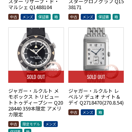
スター リザーブ・ド・
スタークロノグラフ Q15
マルシェ Q1488104
38171
中古
メンズ
保証書
箱
中古
メンズ
保証書
箱
SOLD OUT
SOLD OUT
ジャガー・ルクルト メ
ジャガー・ルクルト レ
モボックス トリビュー
ベルソ デュオ ナイト＆
トトゥディープシー Q20
デイ Q2718470(270.8.54)
28440 359本限定 アメリ
中古
メンズ
箱
カ限定
中古
限定モデル
メンズ
保証書
箱