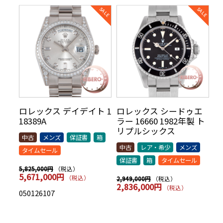
リ
ロレックス デイデイト 1
ロレックス シードゥエ
ロ
70年
18389A
ラー 16660 1982年製 ト
5
AR
リプルシックス
t
中古
メンズ
保証書
箱
シッ
中古
レア・希少
メンズ
中
タイムセール
保証書
箱
タイムセール
保
（税込）
5,825,000円
5,671,000円
（税込）
（税込）
2,949,000円
7,
2,836,000円
7
（税込）
050126107