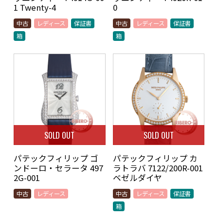
1 Twenty-4
0
中古
レディース
保証書
中古
レディース
保証書
箱
箱
SOLD OUT
SOLD OUT
パテックフィリップ ゴ
パテックフィリップ カ
ンドーロ・セラータ 497
ラトラバ 7122/200R-001
2G-001
ベゼルダイヤ
中古
レディース
中古
レディース
保証書
箱