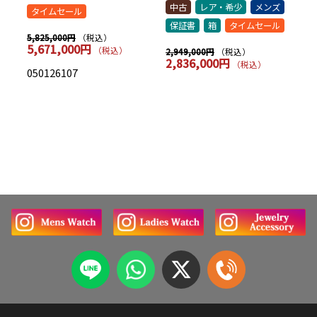
中古
レア・希少
メンズ
中
タイムセール
保証書
箱
タイムセール
保
（税込）
5,825,000円
5,671,000円
（税込）
（税込）
2,949,000円
7,
2,836,000円
7
（税込）
050126107