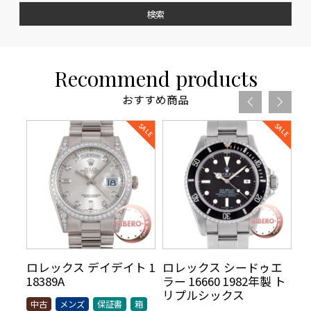
検索
Recommend products
おすすめ商品
リ
ロレックス デイデイト 1
ロレックス シードゥエ
ロ
70年
18389A
ラー 16660 1982年製 ト
5
AR
リプルシックス
t
中古
メンズ
保証書
箱
シッ