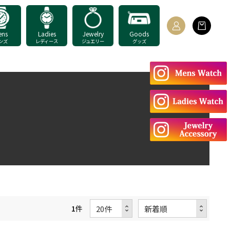
ens
Ladies
Jewelry
Goods
ンズ
レディース
ジュエリー
グッズ
1
件