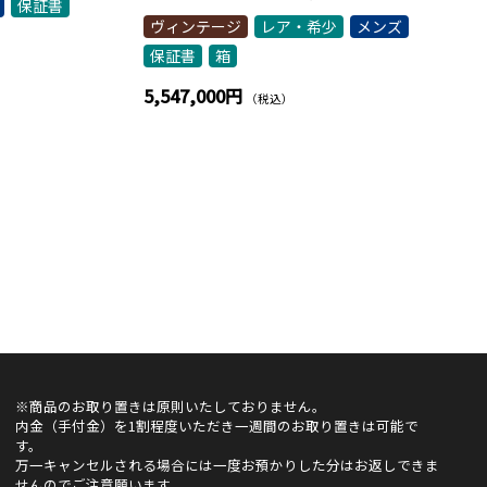
保証書
ヴィンテージ
レア・希少
メンズ
保証書
箱
5,547,000円
（税込）
※商品のお取り置きは原則いたしておりません。
内金（手付金）を1割程度いただき一週間のお取り置きは可能で
す。
万一キャンセルされる場合には一度お預かりした分はお返しできま
せんのでご注意願います。