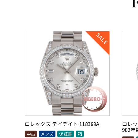
ロレックス デイデイト 118389A
ロレック
982
中古
メンズ
保証書
箱