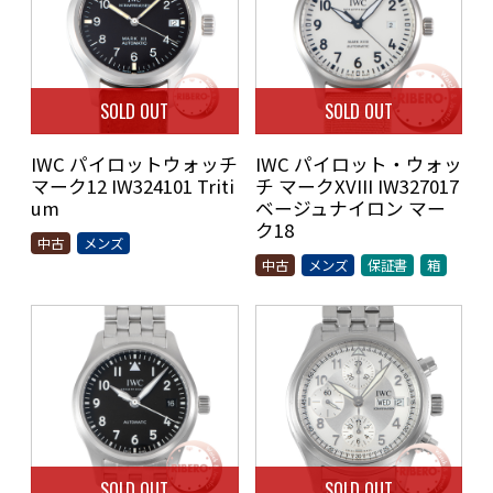
SOLD OUT
SOLD OUT
IWC パイロットウォッチ
IWC パイロット・ウォッ
マーク12 IW324101 Triti
チ マークXVIII IW327017
um
ベージュナイロン マー
ク18
中古
メンズ
中古
メンズ
保証書
箱
SOLD OUT
SOLD OUT