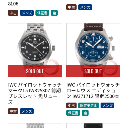
8106
中古
メンズ
中古
メンズ
保証書
箱
SOLD OUT
SOLD OUT
IWC パイロットウォッチ
IWC パイロットウォッチ
マーク15 IW325307 前期
ローレウス エディショ
ブレスレット 魚リュー
ン IW371712 限定2500本
ズ
中古
限定モデル
メンズ
中古
メンズ
保証書
箱