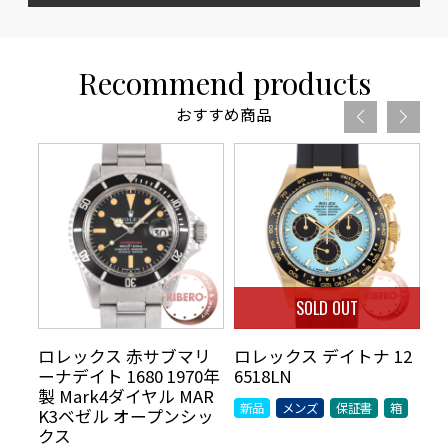
Recommend products
おすすめ商品
SOLD OUT
 ド
ロレックス 赤サブマリ
ロレックス デイトナ 12
ロ
00
ーナデイト 1680 1970年
6518LN
ス
製 Mark4ダイヤル MAR
グ
新品
メンズ
保証書
箱
K3ベゼル オープンシッ
中
クス