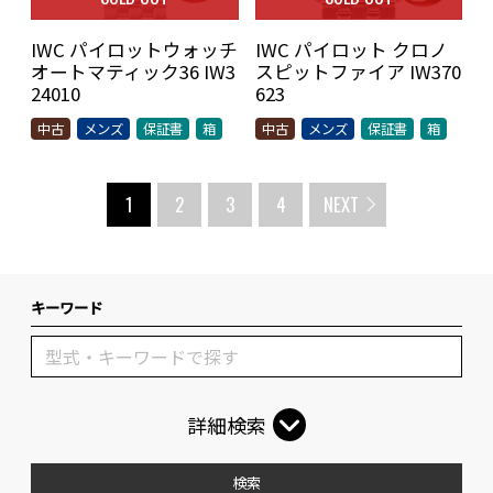
IWC パイロットウォッチ
IWC パイロット クロノ
オートマティック36 IW3
スピットファイア IW370
24010
623
中古
メンズ
保証書
箱
中古
メンズ
保証書
箱
1
2
3
4
NEXT
キーワード
詳細検索
検索