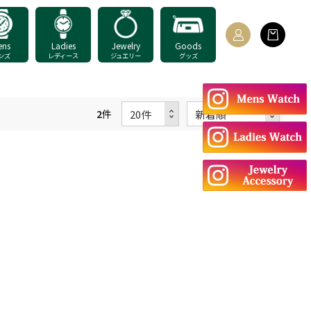
ens
Ladies
Jewelry
Goods
ンズ
レディース
ジュエリー
グッズ
2
件