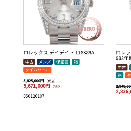
ロレックス デイデイト 118389A
ロレック
982
中古
メンズ
保証書
箱
中古
タイムセール
箱
タ
5,825,000円
（税込）
5,671,000円
2,949,0
（税込）
2,836
050126107