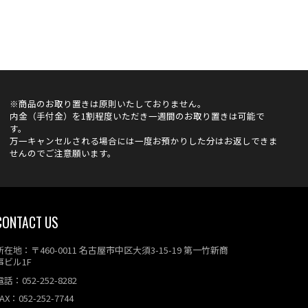
※商品のお取り置きは原則いたしておりません。
内金（手付金）を1割程度いただき一週間のお取り置きは可能で
す。
万一キャンセルされる場合には一度お預かりした分はお返しできま
せんのでご注意願います。
CONTACT US
所在地：〒460-0011 名古屋市中区大須3-15-19 第一竹新商
事ビル1F
電話：052-252-8282
AX：052-252-7744