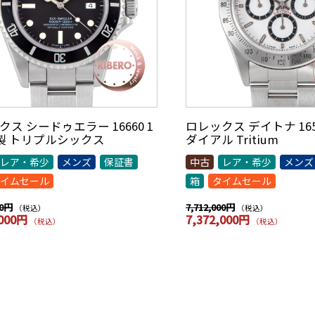
ス シードゥエラー 16660 1
ロレックス デイトナ 1652
年製 トリプルシックス
ダイアル Tritium
レア・希少
メンズ
保証書
中古
レア・希少
メンズ
イムセール
箱
タイムセール
00円
7,712,000円
（税込）
（税込）
,000円
7,372,000円
（税込）
（税込）