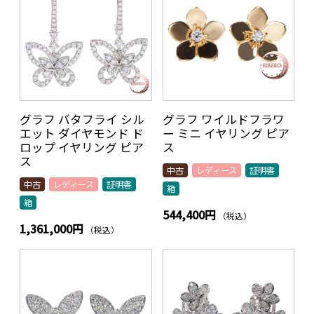
グラフ バタフライ シル
グラフ ワイルドフラワ
エット ダイヤモンド ド
ー ミニ イヤリング ピア
ロップ イヤリング ピア
ス
ス
中古
レディース
証明書
中古
レディース
証明書
箱
箱
544,400円
（税込）
1,361,000円
（税込）