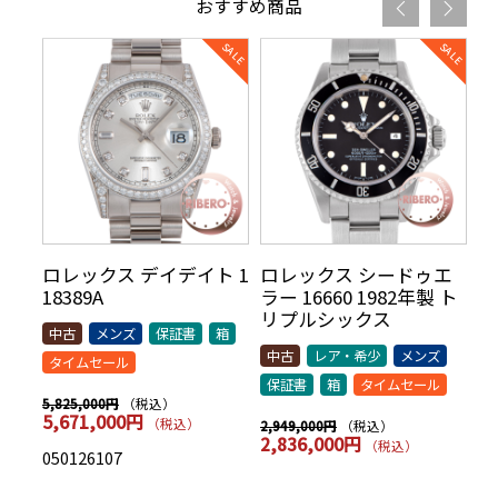
おすすめ商品
リ
ロレックス デイデイト 1
ロレックス シードゥエ
ロ
70年
18389A
ラー 16660 1982年製 ト
5
AR
リプルシックス
t
中古
メンズ
保証書
箱
シッ
中古
レア・希少
メンズ
中
タイムセール
保証書
箱
タイムセール
保
（税込）
5,825,000円
5,671,000円
（税込）
（税込）
2,949,000円
7,
2,836,000円
7
（税込）
050126107