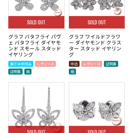
SOLD OUT
SOLD OUT
グラフ バタフライ パヴ
グラフ ワイルドフラワ
ェ バタフライ ダイヤモ
ー ダイヤモンド クラス
ンド スモール スタッド
ター スタッド イヤリン
イヤリング
グ
展示未使用品
レディース
中古
レディース
証明書
証明書
箱
箱
SOLD OUT
SOLD OUT