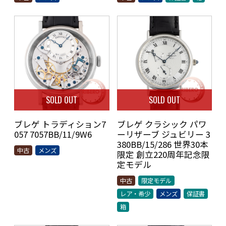
SOLD OUT
SOLD OUT
ブレゲ トラディション7
ブレゲ クラシック パワ
057 7057BB/11/9W6
ーリザーブ ジュビリー 3
380BB/15/286 世界30本
中古
メンズ
限定 創立220周年記念限
定モデル
中古
限定モデル
レア・希少
メンズ
保証書
箱