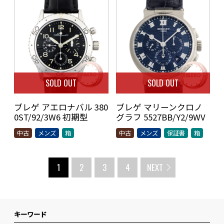
SOLD OUT
SOLD OUT
ブレゲ アエロナバル 380
ブレゲ マリーンクロノ
0ST/92/3W6 初期型
グラフ 5527BB/Y2/9WV
中古
メンズ
箱
中古
メンズ
保証書
箱
1
2
3
4
NEXT
キーワード