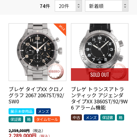
74
件
SOLD OUT
ブレゲ タイプXX クロノ
ブレゲ トランスアトラ
グラフ 2067 2067ST/92/
ンティック アジェンダ
SW0
タイプXX 3860ST/92/9W
6 アラーム機能
展示未使用品
メンズ
中古
メンズ
保証書
箱
保証書
箱
タイムセール
（税込）
2,359,000円
2,289,000円
（税込）