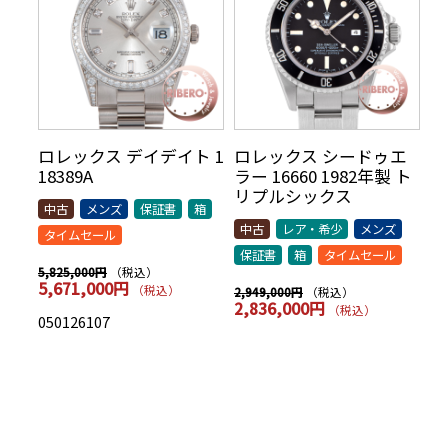
リ
ロレックス デイデイト 1
ロレックス シードゥエ
ロ
70年
18389A
ラー 16660 1982年製 ト
5
AR
リプルシックス
t
中古
メンズ
保証書
箱
シッ
中古
レア・希少
メンズ
中
タイムセール
保証書
箱
タイムセール
保
（税込）
5,825,000円
5,671,000円
（税込）
（税込）
2,949,000円
7,
2,836,000円
7
（税込）
050126107