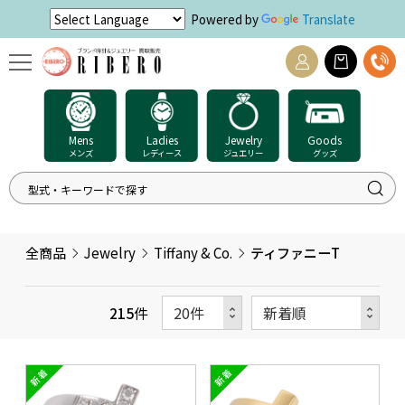
Powered by
Translate
Mens
Ladies
Jewelry
Goods
メンズ
レディース
ジュエリー
グッズ
全商品
Jewelry
Tiffany & Co.
ティファニーT
215
件