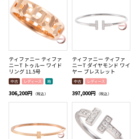
ティファニー ティファ
ティファニー ティファ
ニーT トゥルー ワイド
ニーT ダイヤモンド ワイ
リング 11.5号
ヤー ブレスレット
中古
レディース
箱
中古
レディース
306,200円
397,000円
（税込）
（税込）