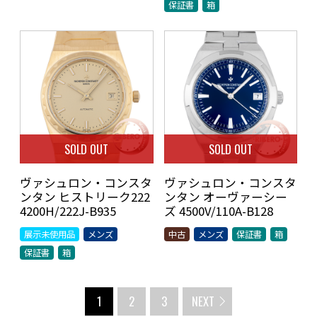
保証書
箱
SOLD OUT
SOLD OUT
ヴァシュロン・コンスタ
ヴァシュロン・コンスタ
ンタン ヒストリーク222
ンタン オーヴァーシー
4200H/222J-B935
ズ 4500V/110A-B128
展示未使用品
メンズ
中古
メンズ
保証書
箱
保証書
箱
1
2
3
NEXT