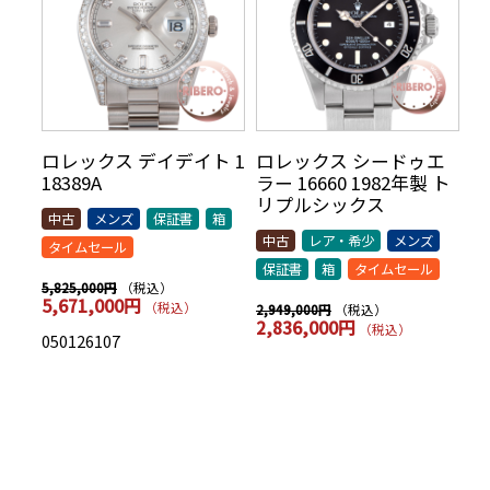
リ
ロレックス デイデイト 1
ロレックス シードゥエ
ロ
70年
18389A
ラー 16660 1982年製 ト
5
AR
リプルシックス
t
中古
メンズ
保証書
箱
シッ
中古
レア・希少
メンズ
中
タイムセール
保証書
箱
タイムセール
保
（税込）
5,825,000円
5,671,000円
（税込）
（税込）
2,949,000円
7,
2,836,000円
7
（税込）
050126107