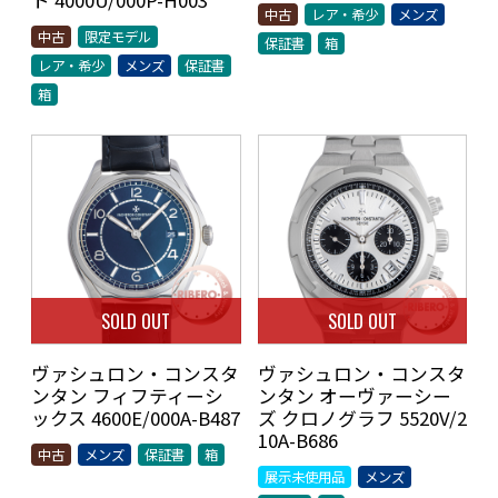
ト 4000U/000P-H003
中古
レア・希少
メンズ
中古
限定モデル
保証書
箱
レア・希少
メンズ
保証書
箱
SOLD OUT
SOLD OUT
ヴァシュロン・コンスタ
ヴァシュロン・コンスタ
ンタン フィフティーシ
ンタン オーヴァーシー
ックス 4600E/000A-B487
ズ クロノグラフ 5520V/2
10A-B686
中古
メンズ
保証書
箱
展示未使用品
メンズ