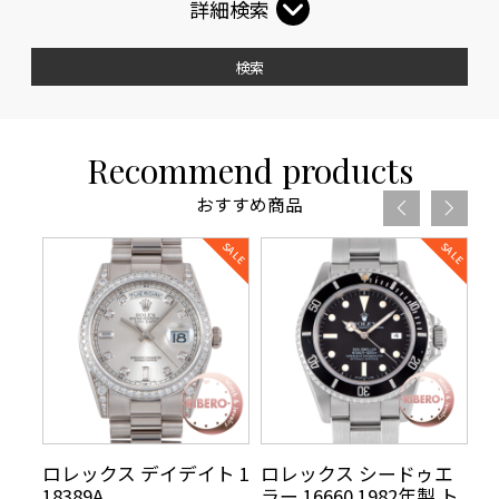
詳細検索
検索
Recommend products
おすすめ商品
リ
ロレックス デイデイト 1
ロレックス シードゥエ
ロ
70年
18389A
ラー 16660 1982年製 ト
5