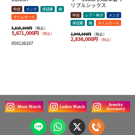
AR
リプルシックス
t
中古
メンズ
保証書
箱
シッ
中古
レア・希少
メンズ
中
タイムセール
保証書
箱
タイムセール
保
（税込）
5,825,000円
5,671,000円
（税込）
（税込）
2,949,000円
7,
2,836,000円
7
（税込）
050126107