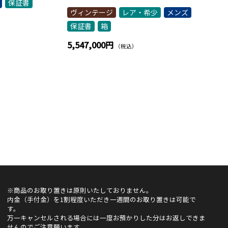
保証書
ヴィンテージ
レア・希少
メンズ
保証書
箱
5,547,000円
（税込）
※商品のお取り置きは原則いたしておりません。
内金（手付金）を1割程度いただき一週間のお取り置きは可能で
す。
万一キャンセルされる場合には一度お預かりした分はお返しできま
せんのでご注意願います。