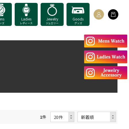
ens
Ladies
Jewelry
Goods
ンズ
レディース
ジュエリー
グッズ
1
件