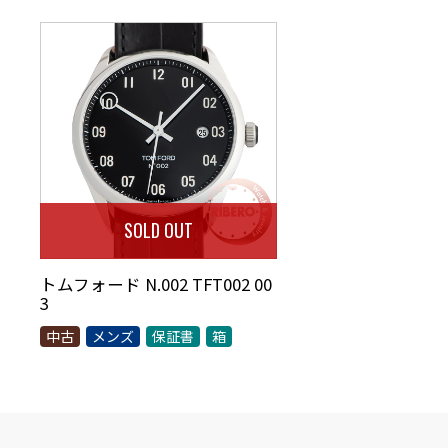
SOLD OUT
トムフォード N.002 TFT002 00
3
中古
メンズ
保証書
箱