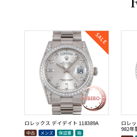
ロレックス デイデイト 118389A
ロレック
982
中古
メンズ
保証書
箱