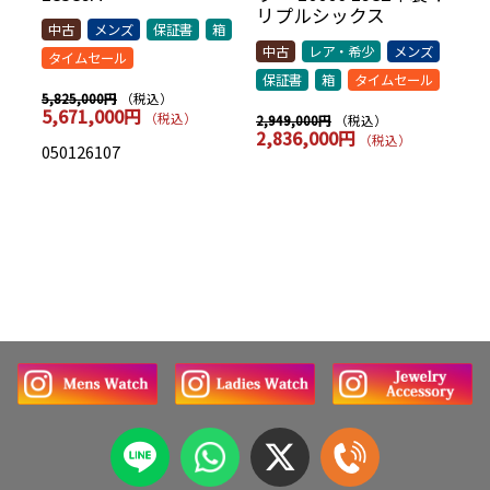
AR
リプルシックス
t
中古
メンズ
保証書
箱
シッ
中古
レア・希少
メンズ
中
タイムセール
保証書
箱
タイムセール
保
（税込）
5,825,000円
5,671,000円
（税込）
（税込）
2,949,000円
7,
2,836,000円
7
（税込）
050126107