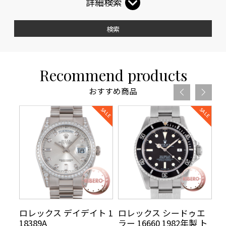
詳細検索
検索
Recommend products
おすすめ商品
リ
ロレックス デイデイト 1
ロレックス シードゥエ
ロ
70年
18389A
ラー 16660 1982年製 ト
5