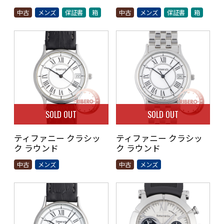
中古
メンズ
保証書
箱
中古
メンズ
保証書
箱
SOLD OUT
SOLD OUT
ティファニー クラシッ
ティファニー クラシッ
ク ラウンド
ク ラウンド
中古
メンズ
中古
メンズ