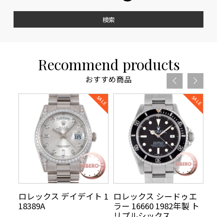
検索
Recommend products
おすすめ商品
リ
ロレックス デイデイト 1
ロレックス シードゥエ
ロ
70年
18389A
ラー 16660 1982年製 ト
5
AR
リプルシックス
t