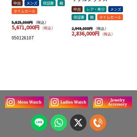
中古
メンズ
保証書
箱
シッ
中古
レア・希少
メンズ
中
タイムセール
保証書
箱
タイムセール
保
（税込）
5,825,000円
5,671,000円
（税込）
（税込）
2,949,000円
7,
2,836,000円
7
（税込）
050126107