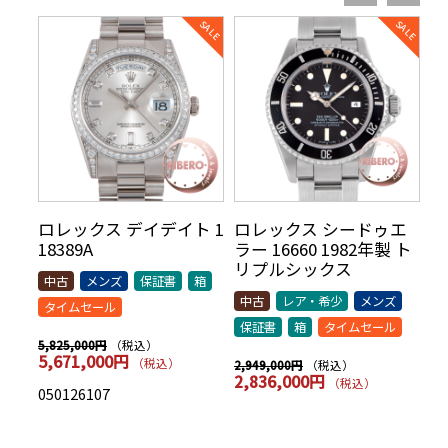
リ
ロレックス デイデイト 1
ロレックス シードゥエ
ロ
70年
18389A
ラー 16660 1982年製 ト
5
AR
リプルシックス
t
中古
メンズ
保証書
箱
シッ
中古
レア・希少
メンズ
中
タイムセール
保証書
箱
タイムセール
保
（税込）
5,825,000円
5,671,000円
（税込）
（税込）
2,949,000円
7,
2,836,000円
7
（税込）
050126107