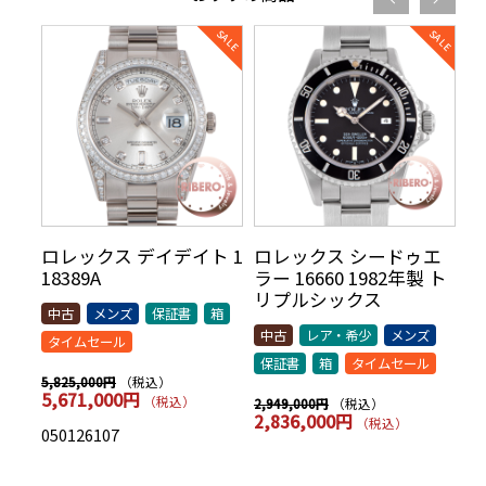
リ
ロレックス デイデイト 1
ロレックス シードゥエ
ロ
70年
18389A
ラー 16660 1982年製 ト
5
AR
リプルシックス
t
中古
メンズ
保証書
箱
シッ
中古
レア・希少
メンズ
中
タイムセール
保証書
箱
タイムセール
保
（税込）
5,825,000円
5,671,000円
（税込）
（税込）
2,949,000円
7,
2,836,000円
7
（税込）
050126107