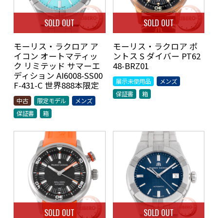
SOLD OUT
SOLD OUT
モーリス・ラクロア ア
モーリス・ラクロア ポ
イコン オートマティッ
ントス S ダイバー PT62
ク リミテッド サマーエ
48-BRZ01
ディション AI6008-SS00
展示未使用品
メンズ
F-431-C 世界888本限定
保証書
箱
中古
限定モデル
メンズ
保証書
箱
SOLD OUT
SOLD OUT