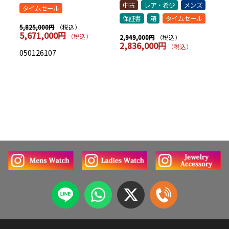
中古
レア・希少
メンズ
中
タイムセール
保証書
箱
タイムセール
保
（税込）
5,825,000円
5,671,000円
（税込）
（税込）
2,949,000円
7,
2,836,000円
7
（税込）
050126107