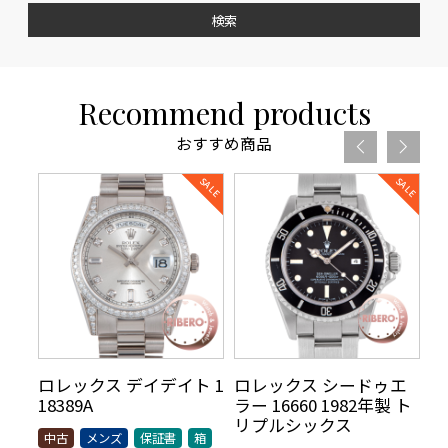
検索
Recommend products
おすすめ商品
リ
ロレックス デイデイト 1
ロレックス シードゥエ
ロ
70年
18389A
ラー 16660 1982年製 ト
5
AR
リプルシックス
t
中古
メンズ
保証書
箱
シッ