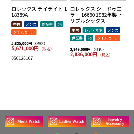
リ
ロレックス デイデイト 1
ロレックス シードゥエ
ロ
70年
18389A
ラー 16660 1982年製 ト
5
AR
リプルシックス
t
中古
メンズ
保証書
箱
シッ
中古
レア・希少
メンズ
中
タイムセール
保証書
箱
タイムセール
保
（税込）
5,825,000円
5,671,000円
（税込）
（税込）
2,949,000円
7,
2,836,000円
7
（税込）
050126107