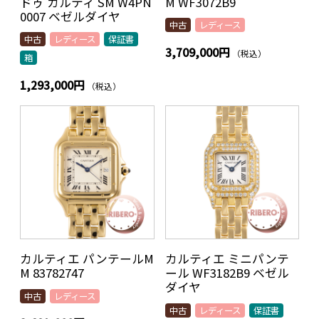
ドゥ カルティ SM W4PN
M WF3072B9
0007 ベゼルダイヤ
中古
レディース
中古
レディース
保証書
3,709,000円
（税込）
箱
1,293,000円
（税込）
カルティエ パンテールM
カルティエ ミニパンテ
M 83782747
ール WF3182B9 ベゼル
ダイヤ
中古
レディース
中古
レディース
保証書