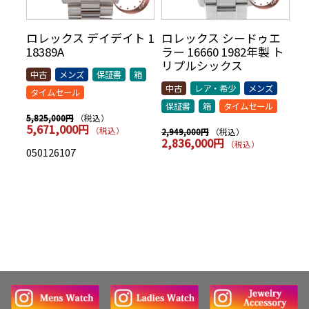
リ
ロレックス デイデイト 1
ロレックス シードゥエ
ロ
70年
18389A
ラー 16660 1982年製 ト
5
AR
リプルシックス
t
中古
メンズ
保証書
箱
シッ
中古
レア・希少
メンズ
中
タイムセール
保証書
箱
タイムセール
保
（税込）
5,825,000円
5,671,000円
（税込）
（税込）
2,949,000円
7,
2,836,000円
7
（税込）
050126107