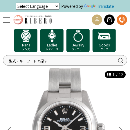
Powered by
Translate
Mens
Ladies
Jewelry
Goods
メンズ
レディース
ジュエリー
グッズ
1
/
12