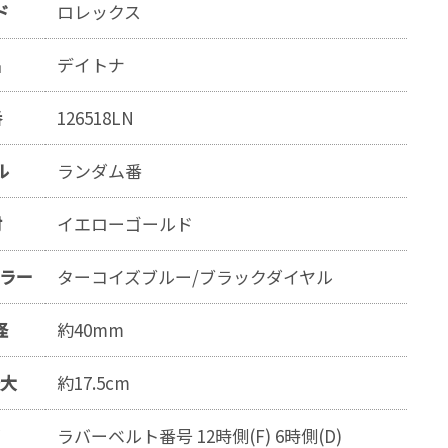
ド
ロレックス
名
デイトナ
番
126518LN
ル
ランダム番
材
イエローゴールド
カラー
ターコイズブルー/ブラックダイヤル
径
約40mm
最大
約17.5cm
ラバーベルト番号 12時側(F) 6時側(D)