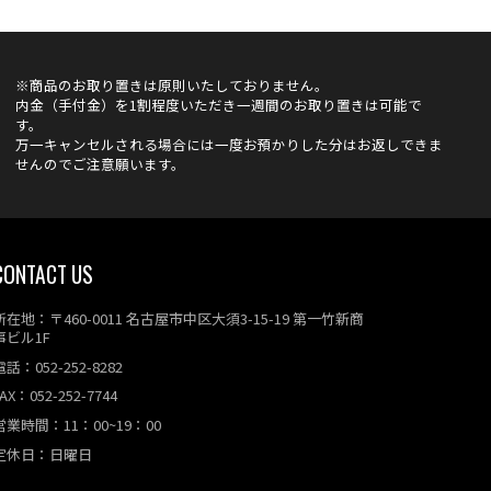
※商品のお取り置きは原則いたしておりません。
内金（手付金）を1割程度いただき一週間のお取り置きは可能で
す。
万一キャンセルされる場合には一度お預かりした分はお返しできま
せんのでご注意願います。
CONTACT US
所在地：〒460-0011 名古屋市中区大須3-15-19 第一竹新商
事ビル1F
電話：052-252-8282
AX：052-252-7744
営業時間：11：00~19：00
定休日：日曜日