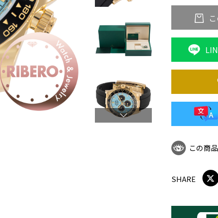
こ
LI
この商
SHARE