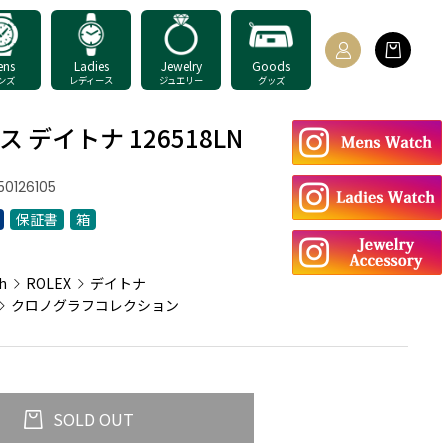
ens
Ladies
Jewelry
Goods
ンズ
レディース
ジュエリー
グッズ
 デイトナ 126518LN
50126105
保証書
箱
：
h
ROLEX
デイトナ
クロノグラフコレクション
SOLD OUT