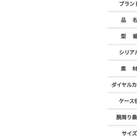
ブラン
品 
型 
シリア
素 
ダイヤル
ケース
腕周り
サイズ