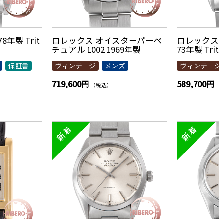
8年製 Trit
ロレックス オイスターパーペ
ロレックス 
ル
チュアル 1002 1969年製
73年製 Tri
保証書
ヴィンテージ
メンズ
ヴィンテー
719,600円
589,700円
（税込）