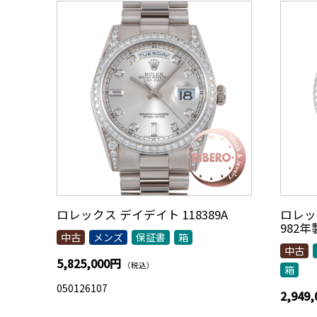
ロレックス デイデイト 118389A
ロレック
982
中古
メンズ
保証書
箱
中古
5,825,000円
（税込）
箱
050126107
2,949