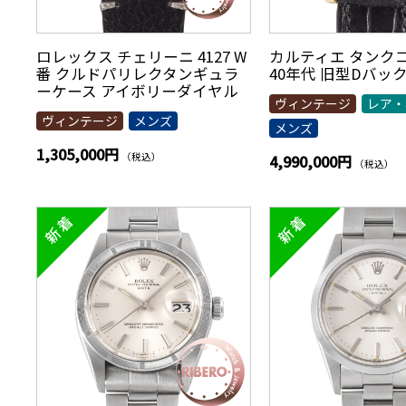
ロレックス チェリーニ 4127 W
カルティエ タンクコ
番 クルドパリレクタンギュラ
40年代 旧型Dバッ
ーケース アイボリーダイヤル
ヴィンテージ
レア・
ヴィンテージ
メンズ
メンズ
1,305,000円
（税込）
4,990,000円
（税込）