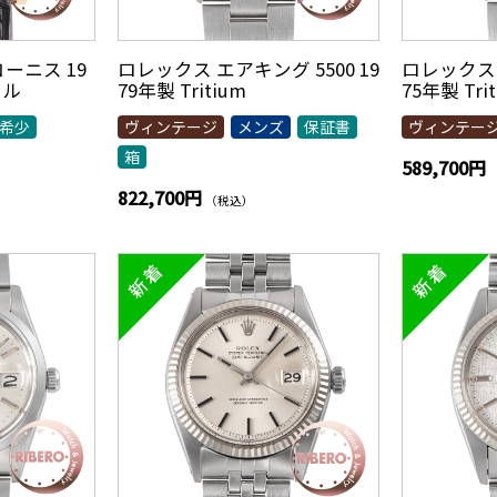
ーニス 19
ロレックス エアキング 5500 19
ロレックス 
クル
79年製 Tritium
75年製 Tri
希少
ヴィンテージ
メンズ
保証書
ヴィンテー
箱
589,700円
822,700円
（税込）