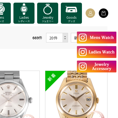
ens
Ladies
Jewelry
Goods
ンズ
レディース
ジュエリー
グッズ
669
件