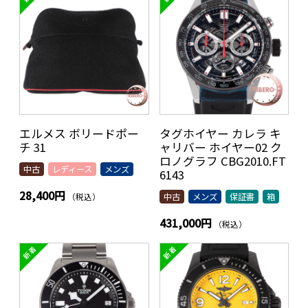
エルメス ボリードポー
タグホイヤー カレラ キ
チ 31
ャリバー ホイヤー02 ク
ロノグラフ CBG2010.FT
中古
レディース
メンズ
6143
28,400円
（税込）
中古
メンズ
保証書
箱
431,000円
（税込）