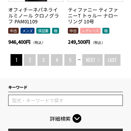
オフィチーネパネライ
ティファニー ティファ
ルミノール クロノグラ
ニーT トゥルー ナロー
フ PAM01109
リング 10号
中古
メンズ
保証書
箱
中古
レディース
箱
946,400円
249,500円
（税込）
（税込）
...
1
2
3
4
5
NEXT
LAST
キーワード
詳細検索