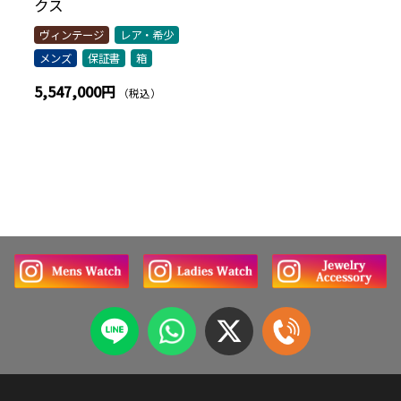
クス
ヴィンテージ
レア・希少
メンズ
保証書
箱
5,547,000円
（税込）