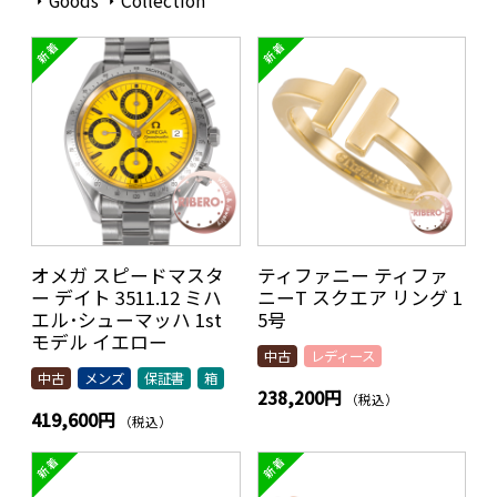
Goods
Collection
オメガ スピードマスタ
ティファニー ティファ
ー デイト 3511.12 ミハ
ニーT スクエア リング 1
エル･シューマッハ 1st
5号
モデル イエロー
中古
レディース
中古
メンズ
保証書
箱
238,200円
（税込）
419,600円
（税込）