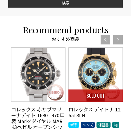
検索
Recommend products
おすすめ商品
SOLD OUT
 ド
ロレックス 赤サブマリ
ロレックス デイトナ 12
ロ
00
ーナデイト 1680 1970年
6518LN
ス
製 Mark4ダイヤル MAR
グ
新品
メンズ
保証書
箱
K3ベゼル オープンシッ
中