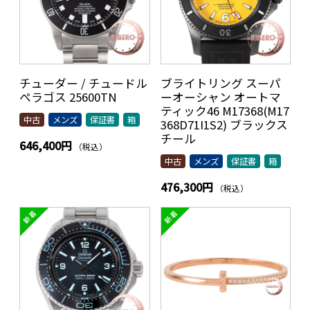
チューダー / チュードル
ブライトリング スーパ
ぺラゴス 25600TN
ーオーシャン オートマ
ティック46 M17368(M17
中古
メンズ
保証書
箱
368D71I1S2) ブラックス
チール
646,400円
（税込）
中古
メンズ
保証書
箱
476,300円
（税込）