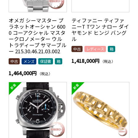
オメガ シーマスター プ
ティファニー ティファ
ラネットオーシャン 600
ニーT Tワン ナロー ダイ
0 コーアクシャル マスタ
ヤモンド ヒンジ バング
ークロノメーター ウル
ル
トラディープ サマーブル
中古
レディース
箱
ー 215.30.46.21.03.002
1,418,000円
（税込）
中古
メンズ
保証書
箱
1,464,000円
（税込）