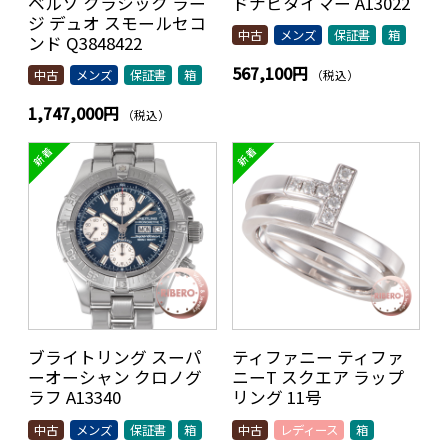
ベルソ クラシック ラー
ドナビタイマー A13022
ジ デュオ スモールセコ
中古
メンズ
保証書
箱
ンド Q3848422
567,100円
（税込）
中古
メンズ
保証書
箱
1,747,000円
（税込）
ブライトリング スーパ
ティファニー ティファ
ーオーシャン クロノグ
ニーT スクエア ラップ
ラフ A13340
リング 11号
中古
メンズ
保証書
箱
中古
レディース
箱