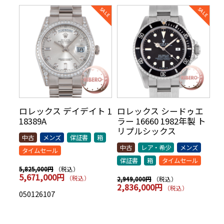
リ
ロレックス デイデイト 1
ロレックス シードゥエ
ロ
70年
18389A
ラー 16660 1982年製 ト
5
AR
リプルシックス
t
中古
メンズ
保証書
箱
シッ
中古
レア・希少
メンズ
中
タイムセール
保証書
箱
タイムセール
保
（税込）
5,825,000円
5,671,000円
（税込）
（税込）
2,949,000円
7,
2,836,000円
7
（税込）
050126107