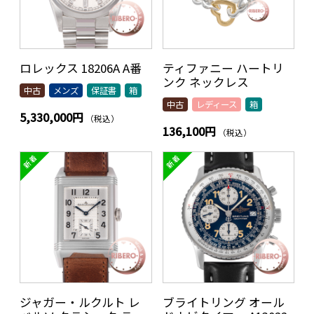
ロレックス 18206A A番
ティファニー ハートリ
ンク ネックレス
中古
メンズ
保証書
箱
中古
レディース
箱
5,330,000円
（税込）
136,100円
（税込）
ジャガー・ルクルト レ
ブライトリング オール