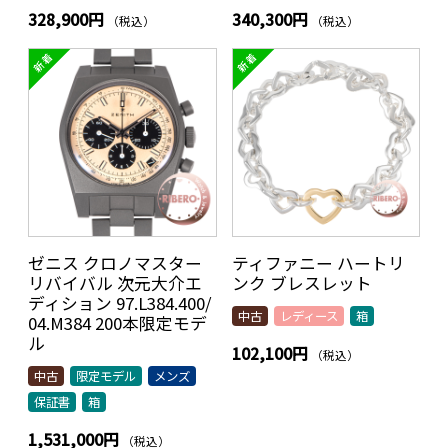
328,900円
340,300円
（税込）
（税込）
ゼニス クロノマスター
ティファニー ハートリ
リバイバル 次元大介エ
ンク ブレスレット
ディション 97.L384.400/
中古
レディース
箱
04.M384 200本限定モデ
ル
102,100円
（税込）
中古
限定モデル
メンズ
保証書
箱
1,531,000円
（税込）