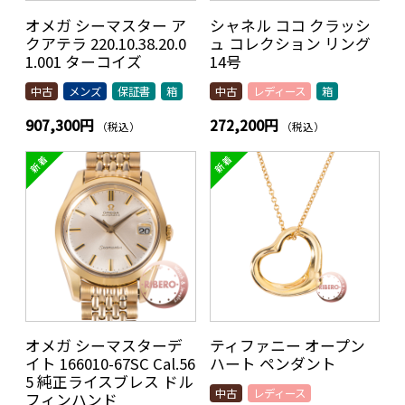
オメガ シーマスター ア
シャネル ココ クラッシ
クアテラ 220.10.38.20.0
ュ コレクション リング
1.001 ターコイ ズ
14号
中古
メンズ
保証書
箱
中古
レディース
箱
907,300円
272,200円
（税込）
（税込）
オメガ シーマスターデ
ティファニー オープン
イト 166010-67SC Cal.56
ハート ペンダント
5 純正ライスブレス ドル
中古
レディース
フィンハンド