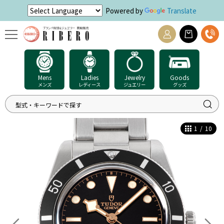
Powered by
Translate
Mens
Ladies
Jewelry
Goods
メンズ
レディース
ジュエリー
グッズ
1
/
10