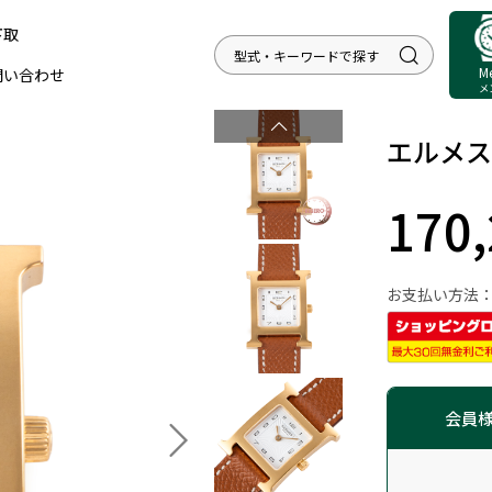
下取
M
問い合わせ
メ
エルメス 
170
お支払い方法
会員