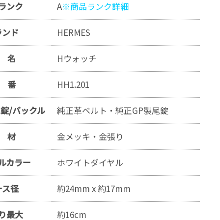
ランク
A
※商品ランク詳細
ランド
HERMES
 名
Hウォッチ
 番
HH1.201
錠/バックル
純正革ベルト・純正GP製尾錠
 材
金メッキ・金張り
ルカラー
ホワイトダイヤル
ース径
約24mm x 約17mm
り最大
約16cm