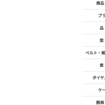
商品
ブ
品
型
ベルト・尾
素
ダイヤ
ケ
腕周