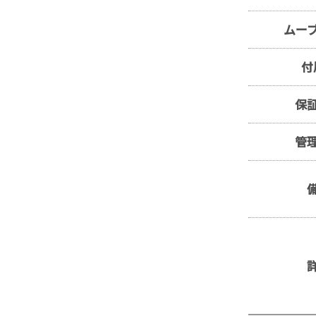
ムー
付
保
管