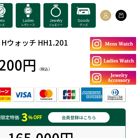
ens
Ladies
Jewelry
Goods
ンズ
レディース
ジュエリー
グッズ
Hウォッチ HH1.201
,200円
（税込）
：
3
様
限定特価
％
OFF
会員登録はこちら
165,000円