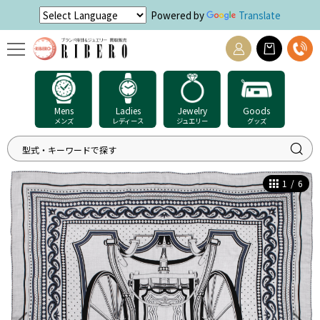
Powered by
Translate
Mens
Ladies
Jewelry
Goods
メンズ
レディース
ジュエリー
グッズ
1
/
6