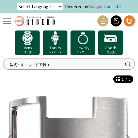
Powered by
Translate
Mens
Ladies
Jewelry
Goods
メンズ
レディース
ジュエリー
グッズ
1
/
6