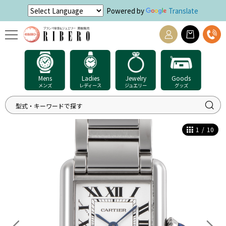
Powered by
Translate
Mens
Ladies
Jewelry
Goods
メンズ
レディース
ジュエリー
グッズ
1
/
10