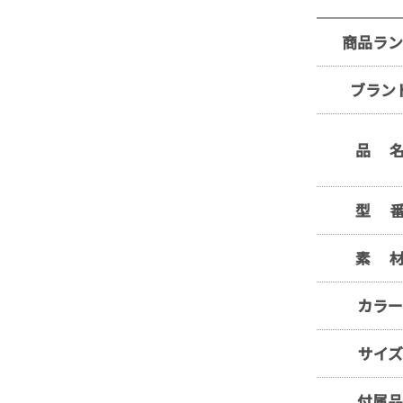
商品ラ
ブラン
品 
型 
素 
カラ
サイズ
付属