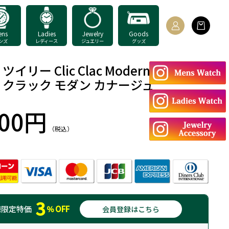
ens
Ladies
Jewelry
Goods
ンズ
レディース
ジュエリー
グッズ
イリー Clic Clac Modern Cannage
 クラック モダン カナージュ
300円
（税込）
：
3
様
限定特価
％
OFF
会員登録はこちら