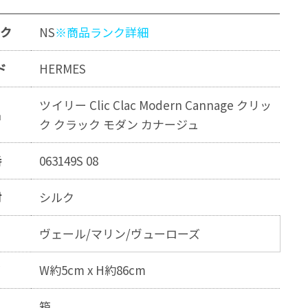
ンク
NS
※商品ランク詳細
ド
HERMES
ツイリー Clic Clac Modern Cannage クリッ
名
ク クラック モダン カナージュ
番
063149S 08
材
シルク
ー
ヴェール/マリン/ヴューローズ
W約5cm x H約86cm
品
箱