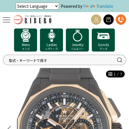
Powered by
Translate
Mens
Ladies
Jewelry
Goods
メンズ
レディース
ジュエリー
グッズ
1
/
7