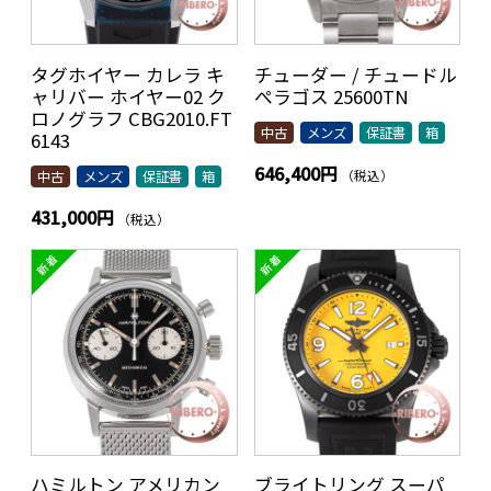
タグホイヤー カレラ キ
チューダー / チュードル
ャリバー ホイヤー02 ク
ぺラゴス 25600TN
ロノグラフ CBG2010.FT
中古
メンズ
保証書
箱
6143
646,400円
（税込）
中古
メンズ
保証書
箱
431,000円
（税込）
ハミルトン アメリカン
ブライトリング スーパ