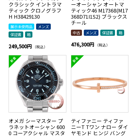
クラシック イントラマ
ーオーシャン オートマ
ティック クロノグラフ
ティック46 M17368(M17
H H38429130
368D71I1S2) ブラックス
チール
展示未使用品
メンズ
中古
メンズ
保証書
箱
保証書
箱
476,300円
（税込）
249,500円
（税込）
オメガ シーマスター プ
ティファニー ティファ
ラネットオーシャン 600
ニーT Tワン ナロー ダイ
0 コーアクシャル マスタ
ヤモンド ヒンジ バング