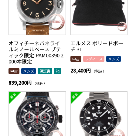
オフィチーネパネライ
エルメス ボリードポー
ルミノールベース ブテ
チ 31
ィック限定 PAM00390 2
中古
レディース
メンズ
000本限定
28,400円
（税込）
中古
メンズ
保証書
箱
839,200円
（税込）