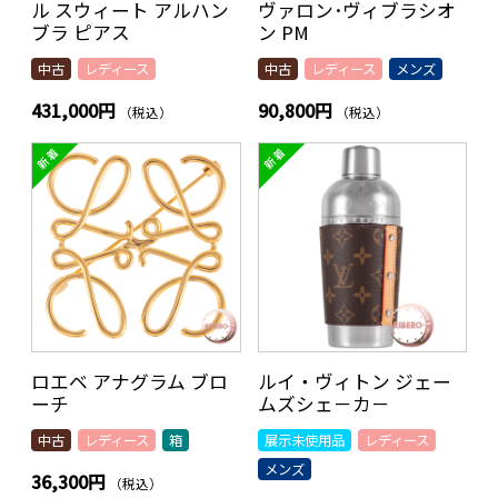
ル スウィート アルハン
ヴァロン･ヴィブラシオ
ブラ ピアス
ン PM
中古
レディース
中古
レディース
メンズ
431,000円
90,800円
（税込）
（税込）
ロエベ アナグラム ブロ
ルイ・ヴィトン ジェー
ーチ
ムズシェ－カ－
中古
レディース
箱
展示未使用品
レディース
メンズ
36,300円
（税込）