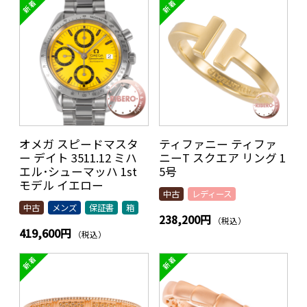
オメガ スピードマスタ
ティファニー ティファ
ー デイト 3511.12 ミハ
ニーT スクエア リング 1
エル･シューマッハ 1st
5号
モデル イエロー
中古
レディース
中古
メンズ
保証書
箱
238,200円
（税込）
419,600円
（税込）