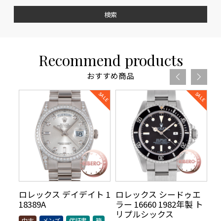
検索
Recommend products
おすすめ商品
リ
ロレックス デイデイト 1
ロレックス シードゥエ
ロ
70年
18389A
ラー 16660 1982年製 ト
5
AR
リプルシックス
t
中古
メンズ
保証書
箱