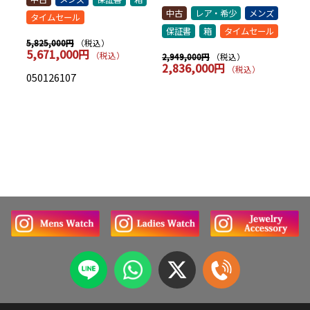
シッ
中古
レア・希少
メンズ
中
タイムセール
保証書
箱
タイムセール
保
（税込）
5,825,000円
5,671,000円
（税込）
（税込）
2,949,000円
7,
2,836,000円
7
（税込）
050126107